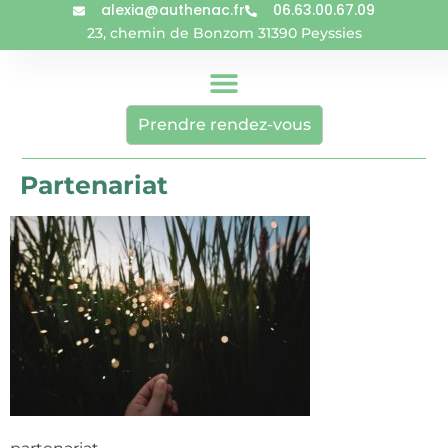
alexia@authenac.fr
06.63.00.67.09
23, chemin de Bonzom 31390 Peyssies
Prendre rendez-vous
Partenariat