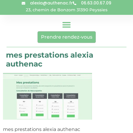
alexia@authenac.fr
06.63.00.67.09
23, chemin de Bonzom 31390 Peyssies
Prendre rendez-vous
mes prestations alexia
authenac
mes prestations alexia authenac