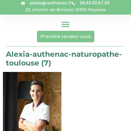
alexia@authenac.fr
06.63.00.67.09
23, chemin de Bonzom 31390 Peyssies
Prendre rendez-vous
Alexia-authenac-naturopathe-
toulouse (7)