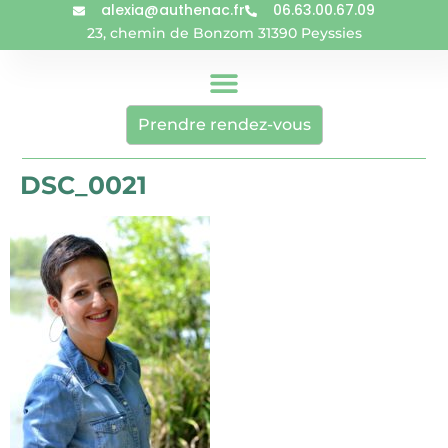
alexia@authenac.fr
06.63.00.67.09
23, chemin de Bonzom 31390 Peyssies
Prendre rendez-vous
DSC_0021