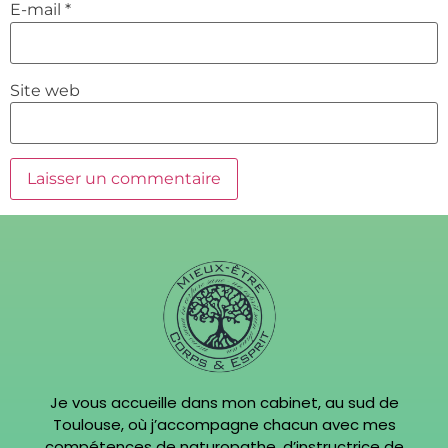
E-mail
*
Site web
Je vous accueille dans mon cabinet, au sud de
Toulouse, où j’accompagne chacun avec mes
compétences de naturopathe, d’instructrice de