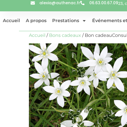
alexia@authenac.fr
06.63.00.67.09
23,
Accueil
A propos
Prestations
Événements et
Accueil
/
Bons cadeaux
/ Bon cadeauConsul