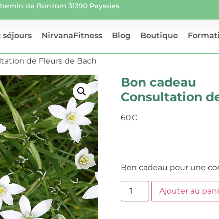
 chemin de Bonzom 31390 Peyssies
 séjours
NirvanaFitness
Blog
Boutique
Formati
tation de Fleurs de Bach
Bon cadeau
Consultation d
60
€
Bon cadeau pour une con
Ajouter au pani