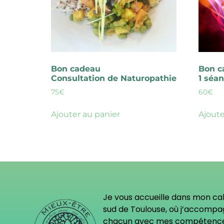
Bon cadeau
Bon c
Consultation de Naturopathie
1 séan
75
€
60
€
Ajouter au panier
Ajoute
Je vous accueille dans mon ca
sud de Toulouse, où j’accomp
chacun avec mes compétenc