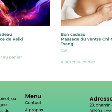
adeau
Bon cadeau
ce de Reiki
Massage du ventre Chi 
Tsang
50
€
r au panier
Ajouter au panier
Menu
Adress
binet, au
Contact
agne
23, chemin
A propos
es de
31390 PEYSS