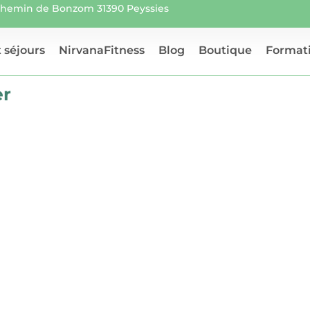
 chemin de Bonzom 31390 Peyssies
 séjours
NirvanaFitness
Blog
Boutique
Formati
er