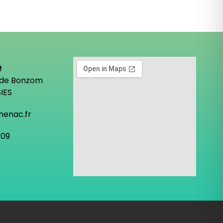
e
 de Bonzom
IES
henac.fr
.09