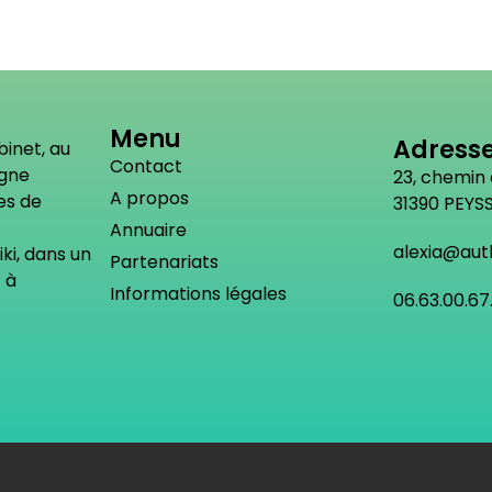
Menu
Adress
binet, au
Contact
agne
23, chemin
A propos
es de
31390 PEYSS
Annuaire
alexia@aut
ki, dans un
Partenariats
 à
Informations légales
06.63.00.67