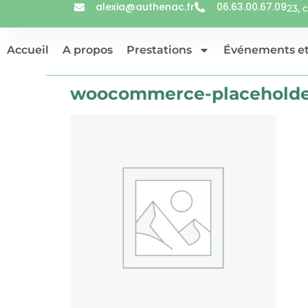
alexia@authenac.fr
06.63.00.67.09
23,
Accueil
A propos
Prestations
Événements et
woocommerce-placehold